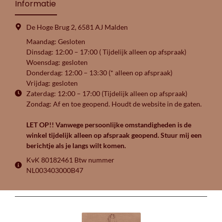
Informatie
De Hoge Brug 2, 6581 AJ Malden
Maandag: Gesloten
Dinsdag: 12:00 – 17:00 ( Tijdelijk alleen op afspraak)
Woensdag: gesloten
Donderdag: 12:00 – 13:30 (* alleen op afspraak)
Vrijdag: gesloten
Zaterdag: 12:00 – 17:00 (Tijdelijk alleen op afspraak)
Zondag: Af en toe geopend. Houdt de website in de gaten.
LET OP!! Vanwege persoonlijke omstandigheden is de
winkel tijdelijk alleen op afspraak geopend. Stuur mij een
berichtje als je langs wilt komen.
KvK 80182461 Btw nummer
NL003403000B47