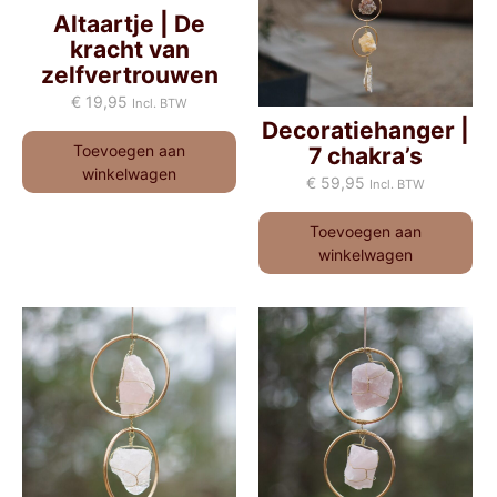
Altaartje | De
kracht van
zelfvertrouwen
€
19,95
Incl. BTW
Decoratiehanger |
Toevoegen aan
7 chakra’s
winkelwagen
€
59,95
Incl. BTW
Toevoegen aan
winkelwagen