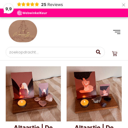
×
25
Reviews
9,9
Altaartje | De
Altaartje | De