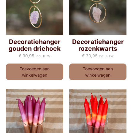
Decoratiehanger
Decoratiehanger
gouden driehoek
rozenkwarts
€
30,95
€
30,95
Incl. BTW
Incl. BTW
Toevoegen aan
Toevoegen aan
winkelwagen
winkelwagen