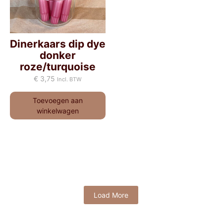
Dinerkaars dip dye
donker
roze/turquoise
€
3,75
Incl. BTW
Toevoegen aan
winkelwagen
Load More