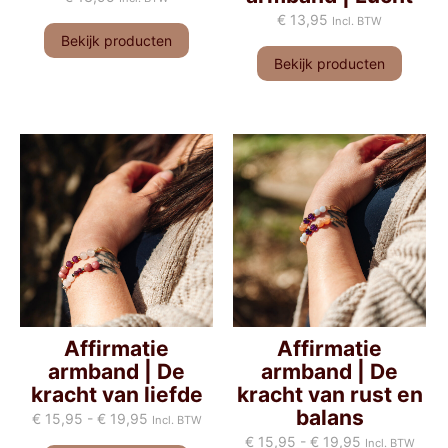
€
13,95
Incl. BTW
Bekijk producten
Bekijk producten
Affirmatie
Affirmatie
armband | De
armband | De
kracht van liefde
kracht van rust en
balans
€
15,95
-
€
19,95
Incl. BTW
€
15,95
-
€
19,95
Incl. BTW