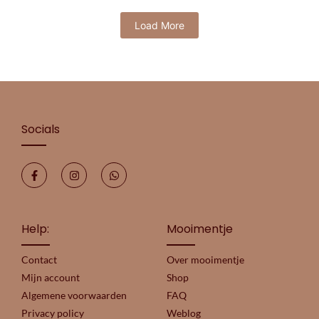
Load More
Socials
Help:
Mooimentje
Contact
Over mooimentje
Mijn account
Shop
Algemene voorwaarden
FAQ
Privacy policy
Weblog