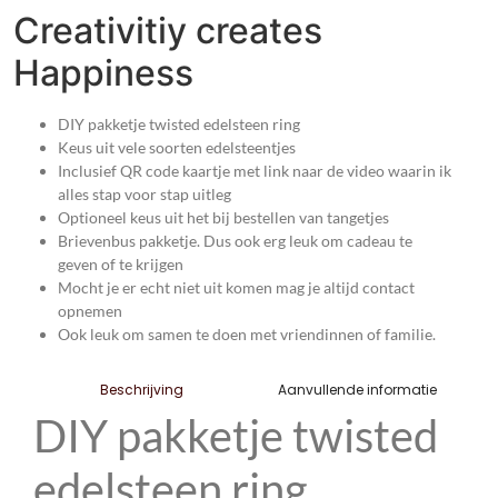
Creativitiy creates
Happiness
DIY pakketje twisted edelsteen ring
Keus uit vele soorten edelsteentjes
Inclusief QR code kaartje met link naar de video waarin ik
alles stap voor stap uitleg
Optioneel keus uit het bij bestellen van tangetjes
Brievenbus pakketje. Dus ook erg leuk om cadeau te
geven of te krijgen
Mocht je er echt niet uit komen mag je altijd contact
opnemen
Ook leuk om samen te doen met vriendinnen of familie.
Aanvullende informatie
Beschrijving
DIY pakketje twisted
edelsteen ring