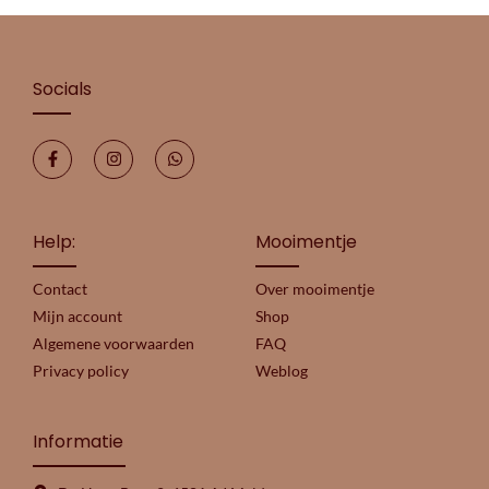
Socials
Help:
Mooimentje
Contact
Over mooimentje
Mijn account
Shop
Algemene voorwaarden
FAQ
Privacy policy
Weblog
Informatie