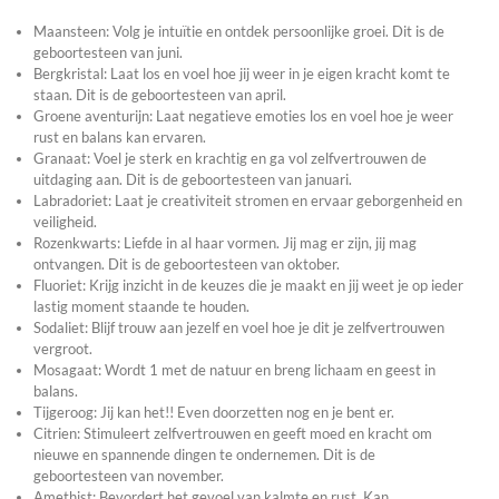
Maansteen: Volg je intuïtie en ontdek persoonlijke groei. Dit is de
geboortesteen van juni.
Bergkristal: Laat los en voel hoe jij weer in je eigen kracht komt te
staan. Dit is de geboortesteen van april.
Groene aventurijn: Laat negatieve emoties los en voel hoe je weer
rust en balans kan ervaren.
Granaat: Voel je sterk en krachtig en ga vol zelfvertrouwen de
uitdaging aan. Dit is de geboortesteen van januari.
Labradoriet: Laat je creativiteit stromen en ervaar geborgenheid en
veiligheid.
Rozenkwarts: Liefde in al haar vormen. Jij mag er zijn, jij mag
ontvangen. Dit is de geboortesteen van oktober.
Fluoriet: Krijg inzicht in de keuzes die je maakt en jij weet je op ieder
lastig moment staande te houden.
Sodaliet: Blijf trouw aan jezelf en voel hoe je dit je zelfvertrouwen
vergroot.
Mosagaat: Wordt 1 met de natuur en breng lichaam en geest in
balans.
Tijgeroog: Jij kan het!! Even doorzetten nog en je bent er.
Citrien: Stimuleert zelfvertrouwen en geeft moed en kracht om
nieuwe en spannende dingen te ondernemen. Dit is de
geboortesteen van november.
Amethist: Bevordert het gevoel van kalmte en rust. Kan