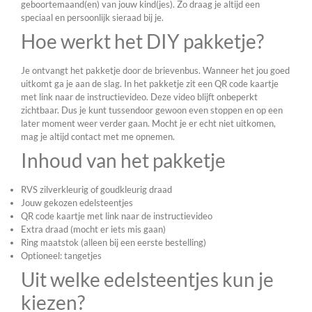
geboortemaand(en) van jouw kind(jes). Zo draag je altijd een
speciaal en persoonlijk sieraad bij je.
Hoe werkt het DIY pakketje?
Je ontvangt het pakketje door de brievenbus. Wanneer het jou goed
uitkomt ga je aan de slag. In het pakketje zit een QR code kaartje
met link naar de instructievideo. Deze video blijft onbeperkt
zichtbaar. Dus je kunt tussendoor gewoon even stoppen en op een
later moment weer verder gaan. Mocht je er echt niet uitkomen,
mag je altijd contact met me opnemen.
Inhoud van het pakketje
RVS zilverkleurig of goudkleurig draad
Jouw gekozen edelsteentjes
QR code kaartje met link naar de instructievideo
Extra draad (mocht er iets mis gaan)
Ring maatstok (alleen bij een eerste bestelling)
Optioneel: tangetjes
Uit welke edelsteentjes kun je
kiezen?