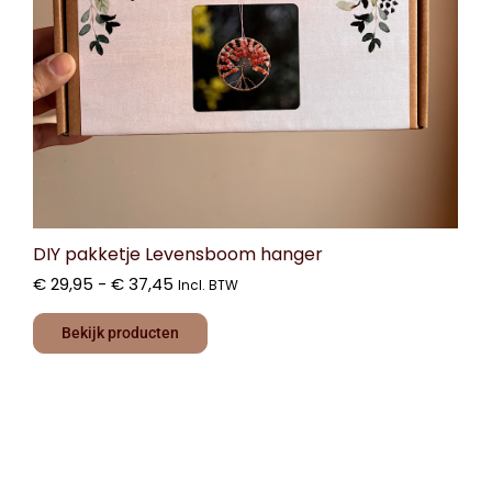
DIY pakketje Levensboom hanger
€
29,95
-
€
37,45
Incl. BTW
Bekijk producten