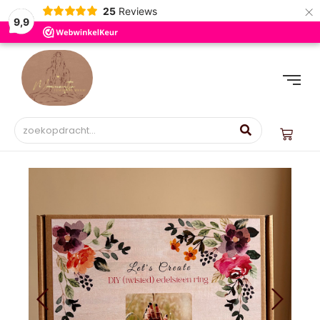
×
25
Reviews
9,9