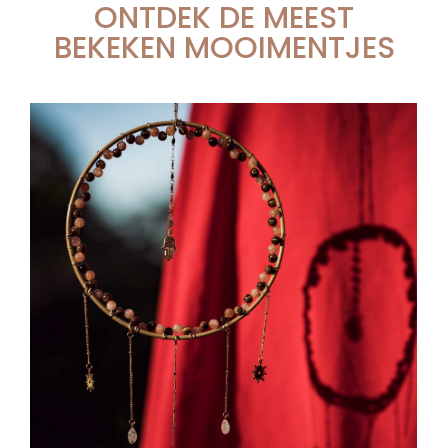
ONTDEK DE MEEST
BEKEKEN MOOIMENTJES