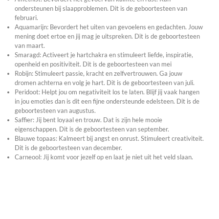
ondersteunen bij slaapproblemen. Dit is de geboortesteen van
februari.
Aquamarijn: Bevordert het uiten van gevoelens en gedachten. Jouw
mening doet ertoe en jij mag je uitspreken. Dit is de geboortesteen
van maart.
Smaragd: Activeert je hartchakra en stimuleert liefde, inspiratie,
openheid en positiviteit. Dit is de geboortesteen van mei
Robijn: Stimuleert passie, kracht en zelfvertrouwen. Ga jouw
dromen achterna en volg je hart. Dit is de geboortesteen van juli.
Peridoot: Helpt jou om negativiteit los te laten. Blijf jij vaak hangen
in jou emoties dan is dit een fijne ondersteunde edelsteen. Dit is de
geboortesteen van augustus.
Saffier: Jij bent loyaal en trouw. Dat is zijn hele mooie
eigenschappen. Dit is de geboortesteen van september.
Blauwe topaas: Kalmeert bij angst en onrust. Stimuleert creativiteit.
Dit is de geboortesteen van december.
Carneool: Jij komt voor jezelf op en laat je niet uit het veld slaan.