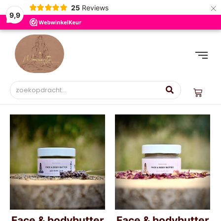
×
25
Reviews
9,9
Face & bodybutter
Face & bodybutter