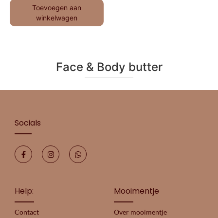
Toevoegen aan
winkelwagen
Face & Body butter
Socials
Help:
Mooimentje
Contact
Over mooimentje