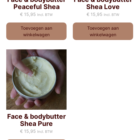
Peaceful Shea
Shea Love
€
15,95
€
15,95
Incl. BTW
Incl. BTW
Toevoegen aan
Toevoegen aan
winkelwagen
winkelwagen
Face & bodybutter
Shea Pure
€
15,95
Incl. BTW