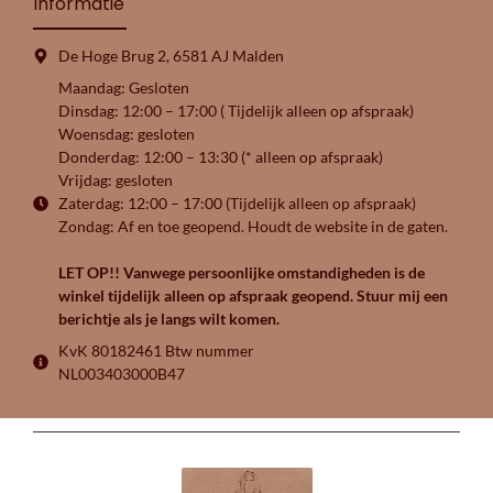
Informatie
De Hoge Brug 2, 6581 AJ Malden
Maandag: Gesloten
Dinsdag: 12:00 – 17:00 ( Tijdelijk alleen op afspraak)
Woensdag: gesloten
Donderdag: 12:00 – 13:30 (* alleen op afspraak)
Vrijdag: gesloten
Zaterdag: 12:00 – 17:00 (Tijdelijk alleen op afspraak)
Zondag: Af en toe geopend. Houdt de website in de gaten.
LET OP!! Vanwege persoonlijke omstandigheden is de
winkel tijdelijk alleen op afspraak geopend. Stuur mij een
berichtje als je langs wilt komen.
KvK 80182461 Btw nummer
NL003403000B47