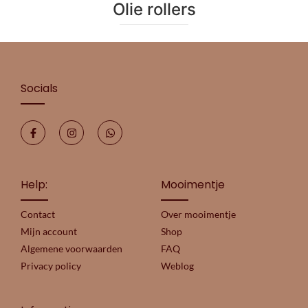
Olie rollers
Socials
Help:
Mooimentje
Contact
Over mooimentje
Mijn account
Shop
Algemene voorwaarden
FAQ
Privacy policy
Weblog