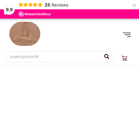
×
25
Reviews
9,9