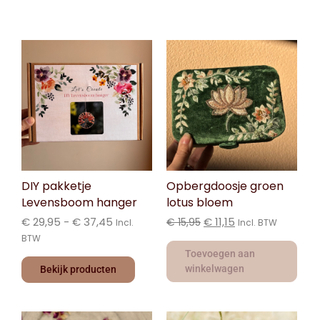
DIY pakketje
Opbergdoosje groen
Levensboom hanger
lotus bloem
€
29,95
-
€
37,45
€
11,15
€
15,95
Incl.
Incl. BTW
BTW
Toevoegen aan
winkelwagen
Bekijk producten