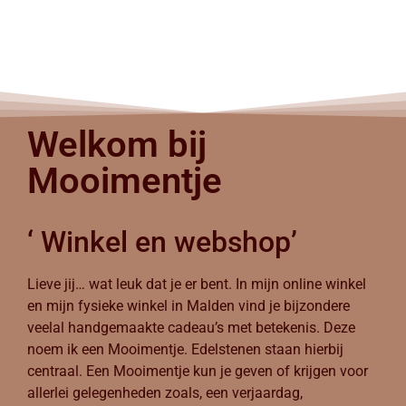
Welkom bij
Mooimentje
‘ Winkel en webshop’
Lieve jij… wat leuk dat je er bent. In mijn online winkel
en mijn fysieke winkel in Malden vind je bijzondere
veelal handgemaakte cadeau’s met betekenis. Deze
noem ik een Mooimentje. Edelstenen staan hierbij
centraal. Een Mooimentje kun je geven of krijgen voor
allerlei gelegenheden zoals, een verjaardag,