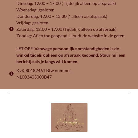
Dinsdag: 12:00 – 17:00 ( Tijdelijk alleen op afspraak)
Woensdag: gesloten
Donderdag: 12:00 – 13:30 (* alleen op afspraak)
Vrijdag: gesloten
Zaterdag: 12:00 – 17:00 (Tijdelijk alleen op afspraak)
Zondag: Af en toe geopend. Houdt de website in de gaten.
LET OP!! Vanwege persoonlijke omstandigheden is de
winkel tijdelijk alleen op afspraak geopend. Stuur mij een
berichtje als je langs wilt komen.
KvK 80182461 Btw nummer
NL003403000B47