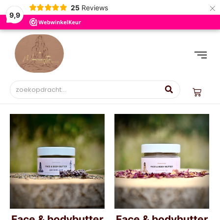
×
25
Reviews
9,9
Face & bodybutter
Face & bodybutter