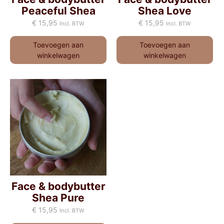
Peaceful Shea
Shea Love
€
15,95
€
15,95
Incl. BTW
Incl. BTW
Toevoegen aan
Toevoegen aan
winkelwagen
winkelwagen
Face & bodybutter
Shea Pure
€
15,95
Incl. BTW