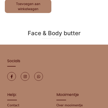
Toevoegen aan
winkelwagen
Face & Body butter
Socials
Help:
Mooimentje
Contact
Over mooimentje