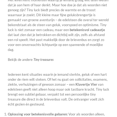
dat je aan hem of haar denkt. Maar hoe doe je dat als woorden niet
genoeg zijn? Tiny luck biedt precies de warmte en de troost
waarnaar je zoekt. Dit kleine maar fijne geluksbrengertje is
gemaakt van groene aventurijn – de edelsteen die overal ter wereld
bekendstaat als de steen van geluk, voorspoed en optimisme. Tiny
luck is niet zomaar een cadeau, maar een
betekenisvol cadeautje
dat laat zien dat je betrokken en dichtbij wilt zijn, zelfs als afstand
een rol speelt. Het past makkelijk door de brievenbus en zorgt zo
voor een onverwachts lichtpuntje op een spannende of moeilijke
dag.
Bekijk de andere
Tiny treasures
Iedereen kent situaties waarin je iemand sterkte, geluk of een hart
onder de riem wilt steken. Of het nu gaat om sollicitaties, examens,
ziekte, verhuizingen of gewoon zomaar – een
Klavertje Vier
van
edelsteen geeft niet alleen hoop maar ook tastbare kracht. Tiny luck
brengt een subtiel gebaar, verpakt tot een persoonlijke tiny
treasure die direct in de brievenbus valt. De ontvanger voelt zich
écht gezien én gesteund.
Oplossing voor betekenisvolle gebaren:
Voor als woorden alleen,