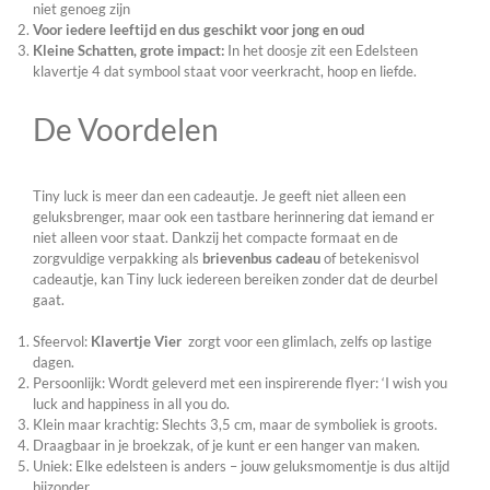
niet genoeg zijn
Voor iedere leeftijd en dus geschikt voor jong en oud
Kleine Schatten, grote impact:
In het doosje zit een Edelsteen
klavertje 4 dat symbool staat voor veerkracht, hoop en liefde.
De Voordelen
Tiny luck is meer dan een cadeautje. Je geeft niet alleen een
geluksbrenger, maar ook een tastbare herinnering dat iemand er
niet alleen voor staat. Dankzij het compacte formaat en de
zorgvuldige verpakking als
brievenbus cadeau
of betekenisvol
cadeautje, kan Tiny luck iedereen bereiken zonder dat de deurbel
gaat.
Sfeervol:
Klavertje Vier
zorgt voor een glimlach, zelfs op lastige
dagen.
Persoonlijk: Wordt geleverd met een inspirerende flyer: ‘I wish you
luck and happiness in all you do.
Klein maar krachtig: Slechts 3,5 cm, maar de symboliek is groots.
Draagbaar in je broekzak, of je kunt er een hanger van maken.
Uniek: Elke edelsteen is anders – jouw geluksmomentje is dus altijd
bijzonder.