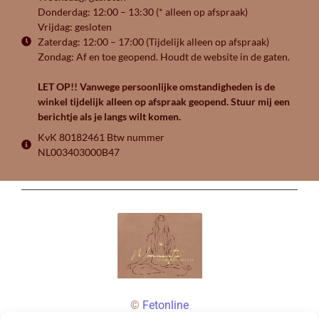
Donderdag: 12:00 – 13:30 (* alleen op afspraak)
Vrijdag: gesloten
Zaterdag: 12:00 – 17:00 (Tijdelijk alleen op afspraak)
Zondag: Af en toe geopend. Houdt de website in de gaten.
LET OP!! Vanwege persoonlijke omstandigheden is de
winkel tijdelijk alleen op afspraak geopend. Stuur mij een
berichtje als je langs wilt komen.
KvK 80182461 Btw nummer
NL003403000B47
©
Fetonline