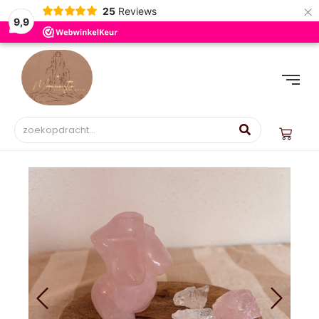
×
25
Reviews
9,9