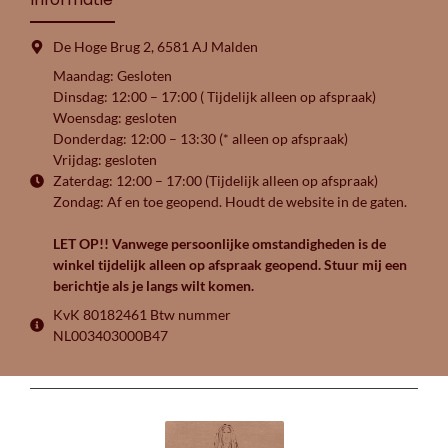
De Hoge Brug 2, 6581 AJ Malden
Maandag: Gesloten
Dinsdag: 12:00 – 17:00 ( Tijdelijk alleen op afspraak)
Woensdag: gesloten
Donderdag: 12:00 – 13:30 (* alleen op afspraak)
Vrijdag: gesloten
Zaterdag: 12:00 – 17:00 (Tijdelijk alleen op afspraak)
Zondag: Af en toe geopend. Houdt de website in de gaten.
LET OP!! Vanwege persoonlijke omstandigheden is de
winkel tijdelijk alleen op afspraak geopend. Stuur mij een
berichtje als je langs wilt komen.
KvK 80182461 Btw nummer
NL003403000B47