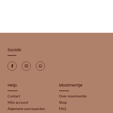
Socials
Help:
Mooimentje
Contact
Over mooimentje
Mijn account
Shop
Algemene voorwaarden
FAQ