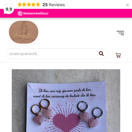
×
25
Reviews
9,9