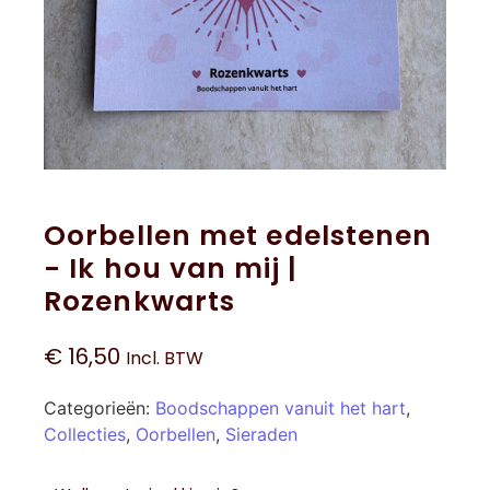
Oorbellen met edelstenen
- Ik hou van mij |
Rozenkwarts
€
16,50
Incl. BTW
Categorieën:
Boodschappen vanuit het hart
,
Collecties
,
Oorbellen
,
Sieraden