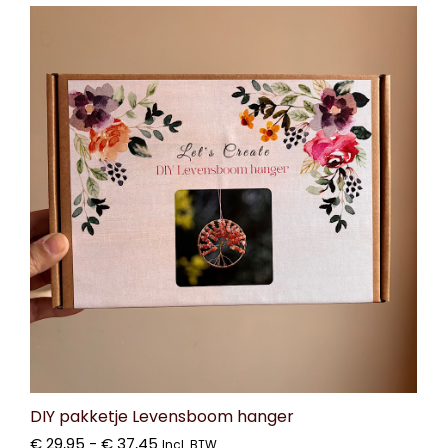
DIY pakketje Levensboom hanger
€
29,95
-
€
37,45
Incl. BTW