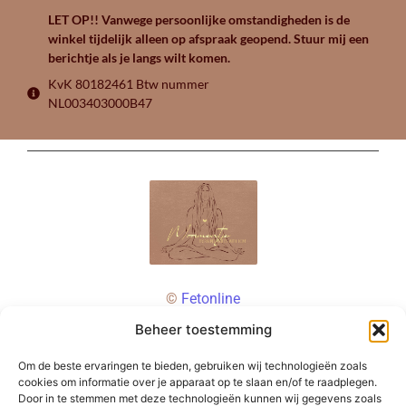
LET OP!! Vanwege persoonlijke omstandigheden is de
winkel tijdelijk alleen op afspraak geopend. Stuur mij een
berichtje als je langs wilt komen.
KvK 80182461 Btw nummer
NL003403000B47
©
Fetonline
Beheer toestemming
Om de beste ervaringen te bieden, gebruiken wij technologieën zoals
cookies om informatie over je apparaat op te slaan en/of te raadplegen.
Door in te stemmen met deze technologieën kunnen wij gegevens zoals