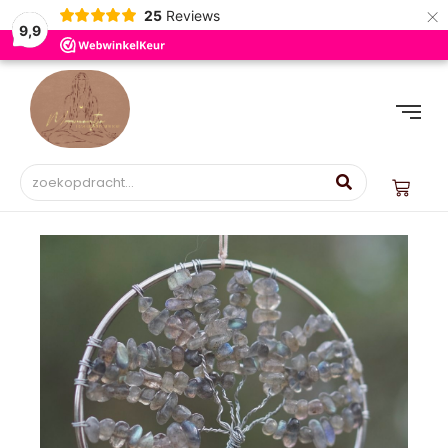
×
25
Reviews
9,9