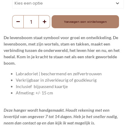
Toevoegen aan winkelwagen
De levensboom staat symbool voor groei en ontwikkeling. De
levensboom, met zijn wortels, stam en takken, maakt een
verbinding tussen de onderwereld, het leven hier en nu, en het
heelal. Kom in je kracht te staan net als een sterk gewortelde
boom.
Labradoriet | beschermend en zelfvertrouwen
Verkrijgbaar in zilverkleurig of goudkleurig
Inclusief bijpassend kaartje
Afmeting: +/- 15 cm
Deze hanger wordt handgemaakt. Houdt rekening met een
levertijd van ongeveer 7 tot 14 dagen. Heb je het sneller nodig,
neem dan contact op en dan kijk ik wat mogelijk is.