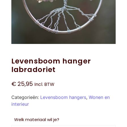
Levensboom hanger
labradoriet
€
25,95
Incl. BTW
Categorieën:
Levensboom hangers
,
Wonen en
interieur
Welk materiaal wil je?