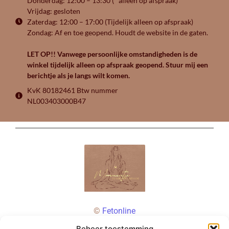
Donderdag: 12:00 – 13:30 (* alleen op afspraak)
Vrijdag: gesloten
Zaterdag: 12:00 – 17:00 (Tijdelijk alleen op afspraak)
Zondag: Af en toe geopend. Houdt de website in de gaten.
LET OP!! Vanwege persoonlijke omstandigheden is de
winkel tijdelijk alleen op afspraak geopend. Stuur mij een
berichtje als je langs wilt komen.
KvK 80182461 Btw nummer
NL003403000B47
©
Fetonline
Beheer toestemming