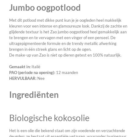
Jumbo oogpotlood
Met dit potlood met dikke punt kun je je oogleden heel makkelijk
kleuren voor een intense en glamoureuze look. Dankzij de zachte en
glijdende textuur is het Zao jumbo oogpotlood heel gemakkelijk aan
te brengen en te vervagen met een vinger of een penseel. De
ultragepigmenteerde formule en de trendy metallic afwerking
brengen in één streek glans en licht op de ogen.
De make-up van Zao is niet op dieren getest en 100% natuurlijk.
Gemaakt in:
Italië
PAO (periode na opening):
12 maanden
HERVULBAAR:
Nee
Ingrediënten
Biologische kokosolie
Het is een olie die bekend staat om zijn voedende en verzachtende
deugden; ze bestaat uit essentiële vetzuren, waaronder laurinezuur