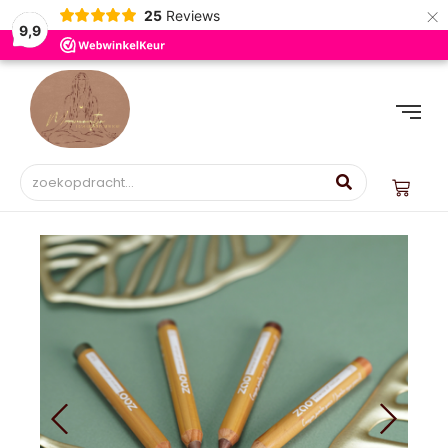
×
25
Reviews
9,9