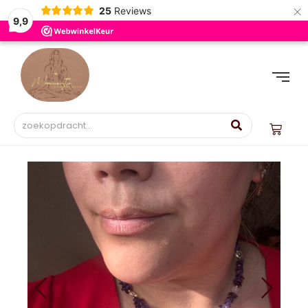
×
25
Reviews
9,9