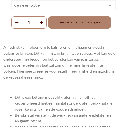
Toevoegen aan winkelwagen
Amethist kan helpen om te kalmeren en lichaam en geest in
balans te krijgen. Dit kan fijn zijn bij angst en stress. Het kan ook
ondersteuning bieden bij het versterken van je intuïtie,
waardoor je beter in staat zal zijn om je innerlijke stem te
volgen. Hiermee creëer je voor jezelf meer vrijheid en inzicht in
de keuzes die je maakt.
Dit is een ketting met splitkralen van amethist
gecombineerd met een aantal ronde kralen bergkristal en
rozenkwarts. Samen de gouden driehoek.
Bergkristal versterkt de werking van andere edelstenen
en geeft inzicht.
Rozenkwarts is de steen van de liefde in al haar vormen.