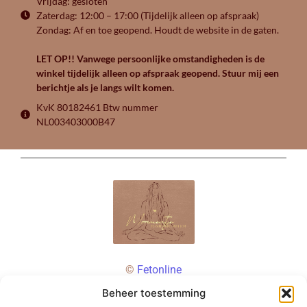
Vrijdag: gesloten
Zaterdag: 12:00 – 17:00 (Tijdelijk alleen op afspraak)
Zondag: Af en toe geopend. Houdt de website in de gaten.
LET OP!! Vanwege persoonlijke omstandigheden is de
winkel tijdelijk alleen op afspraak geopend. Stuur mij een
berichtje als je langs wilt komen.
KvK 80182461 Btw nummer
NL003403000B47
©
Fetonline
Beheer toestemming