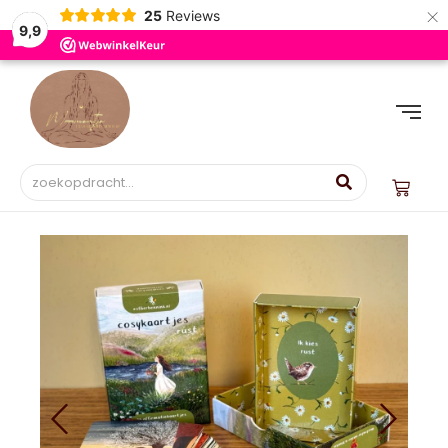
×
25
Reviews
9,9